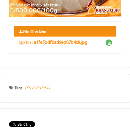
File đính kèm
Tập tin :
a1fe5bdf0ad9ed87b4c8.jpg
Tags:
YẾN RUT LÔNG