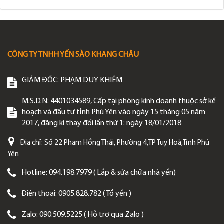
CÔNG TY TNHH YẾN SÀO KHANG CHÂU
GIÁM ĐỐC:
PHẠM DUY KHIÊM
M.S.D.N: 4401034589, Cấp tại phòng kinh doanh thuộc sở kế
hoạch và đầu tư tỉnh Phú Yên vào ngày 15 tháng 05 năm
2017, đăng kí thay đổi lần thứ 1: ngày 18/01/2018
Địa chỉ:
Số 22 Phạm Hồng Thái, Phường 4,TP Tuy Hoà,Tỉnh Phú
Yên
Hotline:
094.198.7979 ( Lắp & sửa chữa nhà yến)
Điện thoại:
0905.828.782 ( Tổ yến )
Zalo:
090.509.5225 ( Hỗ trợ qua Zalo )