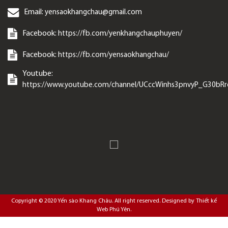
Email:
yensaokhangchau@gmail.com
Facebook:
https://fb.com/yenkhangchauphuyen/
Facebook:
https://fb.com/yensaokhangchau/
Youtube:
https://www.youtube.com/channel/UCccWinhs3pnvyP_G30bR
Copyright © 2020
Yến sào Khang Châu
. All right reserved. Designed by
Thiết kế
Web Phú Yên
.