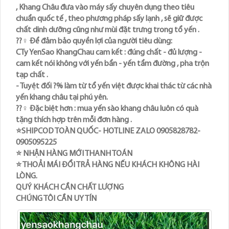
, Khang Châu đưa vào máy sấy chuyên dụng theo tiêu
chuẩn quốc tế , theo phương pháp sấy lạnh , sẽ giữ được
chất dinh dưỡng cũng như mùi đặt trưng trong tổ yến .
??♀️ Để đảm bảo quyền lợi của người tiêu dùng:
CTy YenSao KhangChau cam kết : đúng chất - đủ lượng -
cam kết nói không với yến bẩn - yến tẩm đường , pha trộn
tạp chất .
- Tuyệt đối ?% làm từ tổ yến việt được khai thác từ các nhà
yến khang châu tại phú yên.
??♀️ Đặc biệt hơn : mua yến sào khang châu luôn có quà
tặng thích hợp trên mỗi đơn hàng .
⭐SHIPCOD TOÀN QUỐC- HOTLINE ZALO 0905828782-
0905095225
⭐️ NHẬN HÀNG MỚI THANH TOÁN
⭐️ THOẢI MÁI ĐỔI TRẢ HÀNG NẾU KHÁCH KHÔNG HÀI
LÒNG.
QUÝ KHÁCH CẦN CHẤT LƯỢNG
CHÚNG TÔI CẦN UY TÍN