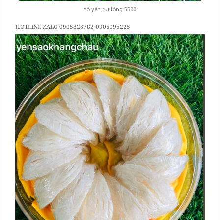
tồ yến rut lông 5500
HOTLINE ZALO 0905828782-0905095225