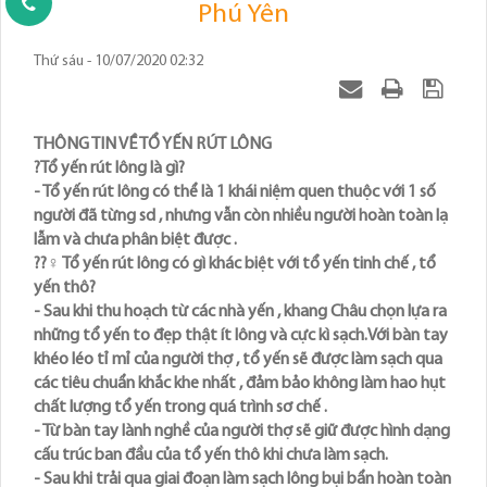
Phú Yên
Thứ sáu - 10/07/2020 02:32
THÔNG TIN VỀ TỔ YẾN RÚT LÔNG
?Tổ yến rút lông là gì?
- Tổ yến rút lông có thể là 1 khái niệm quen thuộc với 1 số
người đã từng sd , nhưng vẫn còn nhiều người hoàn toàn lạ
lẫm và chưa phân biệt được .
??♀️ Tổ yến rút lông có gì khác biệt với tổ yến tinh chế , tổ
yến thô?
- Sau khi thu hoạch từ các nhà yến , khang Châu chọn lựa ra
những tổ yến to đẹp thật ít lông và cực kì sạch.Với bàn tay
khéo léo tỉ mỉ của người thợ , tổ yến sẽ được làm sạch qua
các tiêu chuẩn khắc khe nhất , đảm bảo không làm hao hụt
chất lượng tổ yến trong quá trình sơ chế .
- Từ bàn tay lành nghề của người thợ sẽ giữ được hình dạng
cấu trúc ban đầu của tổ yến thô khi chưa làm sạch.
- Sau khi trải qua giai đoạn làm sạch lông bụi bẩn hoàn toàn