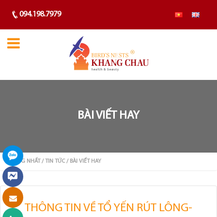
094.198.7979
BÀI VIẾT HAY
TRANG NHẤT
/ TIN TỨC
/ BÀI VIẾT HAY
THÔNG TIN VỀ TỔ YẾN RÚT LÔNG-