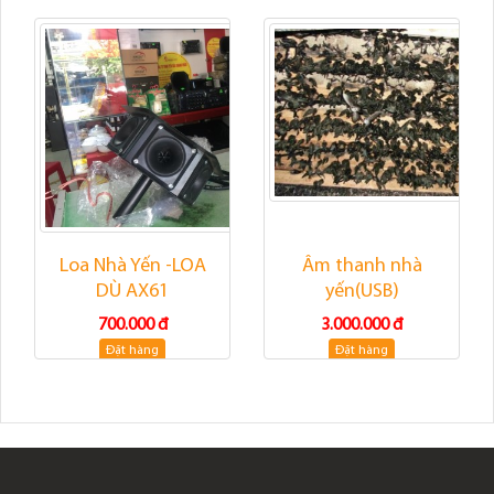
Loa Nhà Yến -LOA
Âm thanh nhà
DÙ AX61
yến(USB)
700.000 đ
3.000.000 đ
Đặt hàng
Đặt hàng