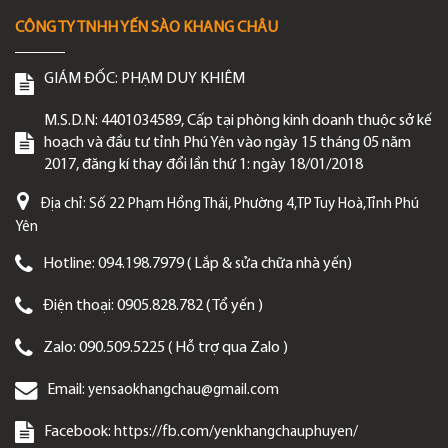
CÔNG TY TNHH YẾN SÀO KHANG CHÂU
GIÁM ĐỐC:
PHẠM DUY KHIÊM
M.S.D.N: 4401034589, Cấp tại phòng kinh doanh thuộc sở kế
hoạch và đầu tư tỉnh Phú Yên vào ngày 15 tháng 05 năm
2017, đăng kí thay đổi lần thứ 1: ngày 18/01/2018
Địa chỉ:
Số 22 Phạm Hồng Thái, Phường 4,TP Tuy Hoà,Tỉnh Phú
Yên
Hotline:
094.198.7979 ( Lắp & sửa chữa nhà yến)
Điện thoại:
0905.828.782 ( Tổ yến )
Zalo:
090.509.5225 ( Hỗ trợ qua Zalo )
Email:
yensaokhangchau@gmail.com
Facebook:
https://fb.com/yenkhangchauphuyen/