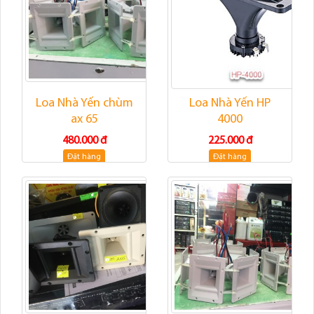
Loa Nhà Yến chùm
Loa Nhà Yến HP
ax 65
4000
480.000 đ
225.000 đ
Đặt hàng
Đặt hàng