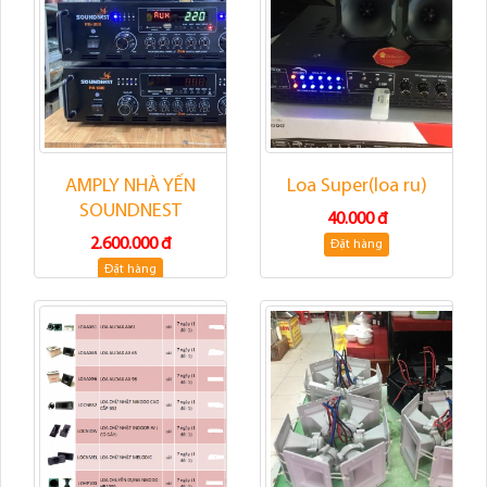
AMPLY NHÀ YẾN
Loa Super(loa ru)
SOUNDNEST
40.000 đ
2.600.000 đ
Đặt hàng
Đặt hàng