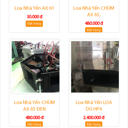
Loa Nhà Yến AX 61
Loa Nhà Yến CHÙM
AX 65,
30.000 đ
480.000 đ
Đặt hàng
Đặt hàng
Loa Nhà Yến CHÙM
Loa Nhà Yến LOA
AX 65 ĐEN
DÙ HP4
480.000 đ
2.400.000 đ
Đặt hàng
Đặt hàng