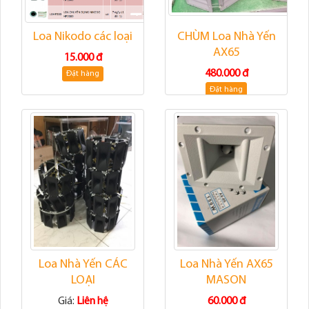
Loa Nikodo các loại
CHÙM Loa Nhà Yến
AX65
15.000 đ
480.000 đ
Đặt hàng
Đặt hàng
Loa Nhà Yến CÁC
Loa Nhà Yến AX65
LOẠI
MASON
Giá:
Liên hệ
60.000 đ