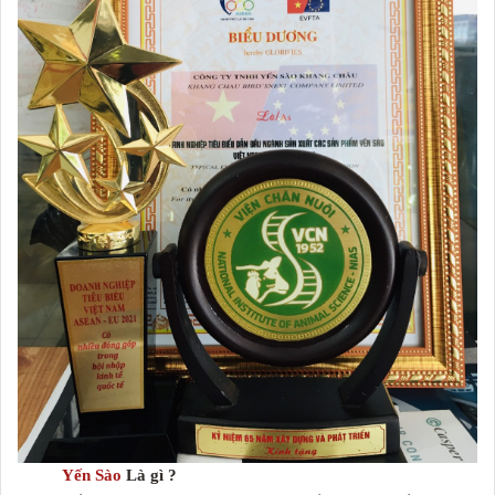
Yến Sào
Là gì ?