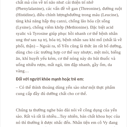
chất mà còn về trí não như: cải thiện trí nhớ
(Phenylalanine), các vấn đề về gan (Threonine), đường ruột
(Histidine), điều chỉnh lượngbđường trong máu (Leucine),
tăng khả năng hấp thụ canxi, chống lão hóa cột sống
(Lysine), chống viêm khớp (Methionine). Đặc biệt acid
syalic và Tyrosine giúp phục hồi nhanh cơ thể bệnh nhân
ung thư sau xạ trị, hóa trị, bệnh nhân sau khi mổ (nhất là về
phổi, thận) – Ngoài ra, tổ Yến cũng là thức ăn rất bổ dưỡng,
dùng cho các trường hợp cơ thể suy nhược, mệt mỏi, biếng
ăn, khí huyết yếu kém, cơ thể nóng nảy do hút thuốc và
uống nhiều rượu, mất ngủ, tim đập nhanh, gầy ốm, da
vàng…
Đối với người khỏe mạnh hoặc trẻ em:
– Có thể thỉnh thoảng dùng yến sào như một thực phẩm
cung cấp đầy đủ dưỡng chất cho cơ thể.
Chúng ta thường nghe báo đài nói về công dụng của yến
sào. Rất và rất là nhiều...Tuy nhiên, bản chất khoa học của
nó thì thường ít được nhắc đến. Nhân tiện em cô Vy đang