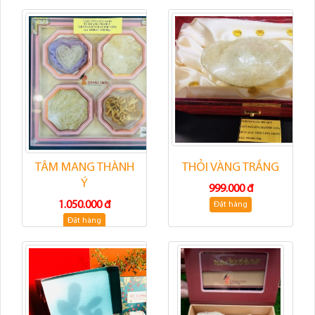
TÂM MANG THÀNH
THỎI VÀNG TRẮNG
Ý
999.000 đ
1.050.000 đ
Đặt hàng
Đặt hàng