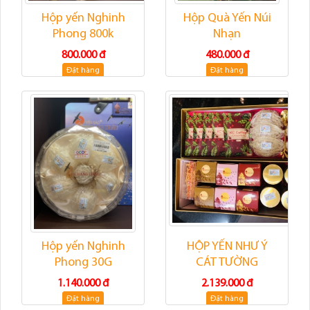
Hộp yến Nghinh
Hộp Quà Yến Núi
Phong 800k
Nhạn
800.000 đ
480.000 đ
Đặt hàng
Đặt hàng
Hộp yến Nghinh
HỘP YẾN NHƯ Ý
Phong 30G
CÁT TƯỜNG
1.140.000 đ
2.139.000 đ
Đặt hàng
Đặt hàng