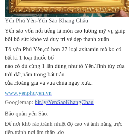
Yến Phú Yên-Yến Sào Khang Châu
Yến sào vốn nổi tiếng là món cao lương mỹ vị, giúp
bồi bổ sức khỏe và duy trì vẻ đẹp thanh xuân
Tổ yến Phú Yên,có hơn 27 loại axitamin mà ko có
bất kì 1 loại thuốc bổ
nào có đủ cùng 1 lần dùng như tổ Yến.Tinh túy của
trời đất,nằm trong bát trân
của Hoàng gia và vua chúa ngày xưa..
www.yenphuyen.vn
Googlemap:
bit.ly/YenSaoKhangChau
Bảo quản yến Sào.
Để nơi khô ráo,tránh nhiệt độ cao và ánh nắng trực
tiếp,tránh nơi ẩm thấp ,dơ