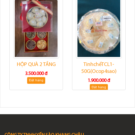
HỘP QUÀ 2 TẦNG
TinhchếTCL1-
50G(Ocop4sao)
3.500.000 đ
1.900.000 đ
Đặt hàng
Đặt hàng