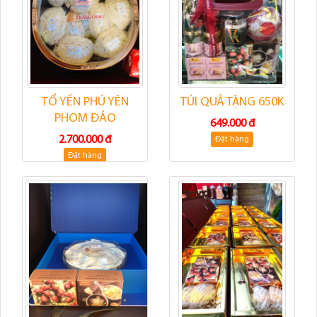
TỔ YẾN PHÚ YÊN
TÚI QUẢ TẶNG 650K
PHOM ĐẢO
649.000 đ
2.700.000 đ
Đặt hàng
Đặt hàng