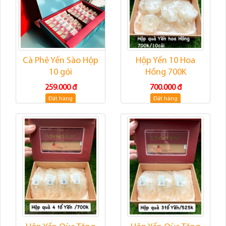
Cà Phê Yến Sào Hộp
Hộp Yến 10 Hoa
10 gói
Hồng 700K
259.000 đ
700.000 đ
Đặt hàng
Đặt hàng