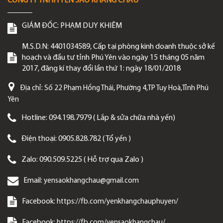
CÔNG TY TNHH YẾN SÀO KHANG CHÂU
GIÁM ĐỐC:
PHẠM DUY KHIÊM
M.S.D.N: 4401034589, Cấp tại phòng kinh doanh thuộc sở kế
hoạch và đầu tư tỉnh Phú Yên vào ngày 15 tháng 05 năm
2017, đăng kí thay đổi lần thứ 1: ngày 18/01/2018
Địa chỉ:
Số 22 Phạm Hồng Thái, Phường 4,TP Tuy Hoà,Tỉnh Phú
Yên
Hotline:
094.198.7979 ( Lắp & sửa chữa nhà yến)
Điện thoại:
0905.828.782 ( Tổ yến )
Zalo:
090.509.5225 ( Hỗ trợ qua Zalo )
Email:
yensaokhangchau@gmail.com
Facebook:
https://fb.com/yenkhangchauphuyen/
Facebook:
https://fb.com/yensaokhangchau/