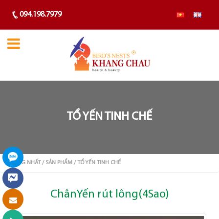
094.198.7979
TỔ YẾN TINH CHẾ
TRANG NHẤT
/ SẢN PHẨM
/ TỔ YẾN TINH CHẾ
ChânYến rút lông(4Sao)