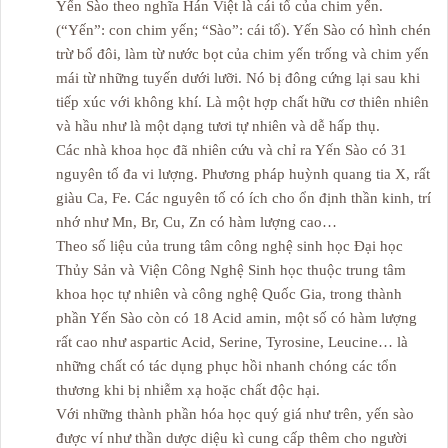
Yến Sào theo nghĩa Hán Việt là cái tổ của chim yến.
(“Yến”: con chim yến; “Sào”: cái tổ). Yến Sào có hình chén
trừ bổ đôi, làm từ nước bọt của chim yến trống và chim yến
mái từ những tuyến dưới lưỡi. Nó bị đông cứng lại sau khi
tiếp xúc với không khí. Là một hợp chất hữu cơ thiên nhiên
và hầu như là một dạng tươi tự nhiên và dễ hấp thụ.
Các nhà khoa học đã nhiên cứu và chỉ ra Yến Sào có 31
nguyên tố đa vi lượng. Phương pháp huỳnh quang tia X, rất
giàu Ca, Fe. Các nguyên tố có ích cho ổn định thần kinh, trí
nhớ như Mn, Br, Cu, Zn có hàm lượng cao…
Theo số liệu của trung tâm công nghệ sinh học Đại học
Thủy Sản và Viện Công Nghệ Sinh học thuộc trung tâm
khoa học tự nhiên và công nghệ Quốc Gia, trong thành
phần Yến Sào còn có 18 Acid amin, một số có hàm lượng
rất cao như aspartic Acid, Serine, Tyrosine, Leucine… là
những chất có tác dụng phục hồi nhanh chóng các tổn
thương khi bị nhiễm xạ hoặc chất độc hại.
Với những thành phần hóa học quý giá như trên, yến sào
được ví như thần dược diệu kì cung cấp thêm cho người