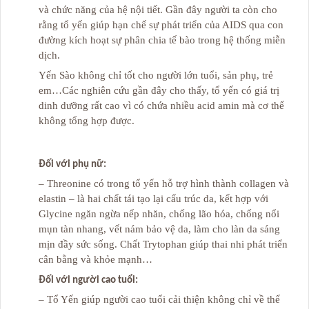
và chức năng của hệ nội tiết. Gần đây người ta còn cho
rằng tổ yến giúp hạn chế sự phát triển của AIDS qua con
đường kích hoạt sự phân chia tế bào trong hệ thống miễn
dịch.
Yến Sào không chỉ tốt cho người lớn tuổi, sản phụ, trẻ
em…Các nghiên cứu gần đây cho thấy, tổ yến có giá trị
dinh dưỡng rất cao vì có chứa nhiều acid amin mà cơ thể
không tổng hợp được.
Đối với phụ nữ:
– Threonine có trong tổ yến hỗ trợ hình thành collagen và
elastin – là hai chất tái tạo lại cấu trúc da, kết hợp với
Glycine ngăn ngừa nếp nhăn, chống lão hóa, chống nổi
mụn tàn nhang, vết nám bảo vệ da, làm cho làn da sáng
mịn đầy sức sống. Chất Trytophan giúp thai nhi phát triển
cân bằng và khỏe mạnh…
Đối với người cao tuổi:
– Tổ Yến giúp người cao tuổi cải thiện không chỉ về thể