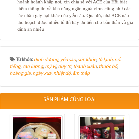
hoành hoành khắp nơi, xin chia sẻ với ACE của Hội biết
thêm thông tin về khả năng ngăn ngừa virus cũng như các
tác nhân gây hại khác của yến sào. Qua đó, nhà ACE nào
thu hoạch được nhiều tổ thì hãy ưu tiên cho bản thân và gia
đình ăn nhiều
Từ khóa:
dinh dưỡng
,
yến sào
,
sức khỏe
,
tủ lạnh
,
nổi
tiếng
,
cao lương
,
mỹ vị
,
duy trì
,
thanh xuân
,
thuốc bổ
,
hoàng gia
,
ngày xưa
,
nhiệt độ
,
ẩm thấp
SẢN PHẨM CÙNG LOẠI