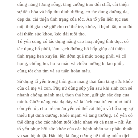
dùng năng lượng sống, tăng cường trao đổi chất, cải thiện
sự tiêu hóa và hấp thu dinh dưỡng, có tác dụng dưỡng da,
đẹp da, cải thiện tình trạng của tóc. Ăn tổ yến liên tục sau
một thời gian sẽ giữ cho cơ thể trẻ, khỏe, ít bệnh tật, nhờ đó
cải thiện sức khỏe, kéo dài tuổi thọ.
Tổ yến cũng có tác dụng nâng cao hoạt động tình dục, có
tác dụng bổ phổi, làm sạch đường hô hấp giúp cải thiện
tình trạng hen xuyễn, lên đờm quá mức trong phổi và cổ
họng, chống ho, ho ra máu và chiều hướng bị lao phổi,
cũng tốt cho tim và sự tuần hoàn máu.
Sử dụng tổ yến trong thời gian mang thai làm tăng sức khỏe
của cả mẹ và con. Phụ nữ dùng súp yến sau khi sinh con sẻ
nhanh chóng mảnh mai, thon thả hơn, giữ gìn sắc đẹp của
mình. Chức năng của dạ dày và lá lách của trẻ em nhỏ tuổi
còn yếu ớt, cho trẻ em ăn yến có thể cải thiện và bổ sung sự
thiếu hụt dinh dưỡng, khỏe mạnh và tăng trưởng. Tổ yến có
thể dùng cho các nhóm tuổi khác nhau và cả nam – nữ. Ăn
tổ yến phục hồi sức khỏe của các bệnh nhân sau phẫu thuật
và sau bệnh tật. Đặc biệt là tăng cường hệ thống miễn dịch