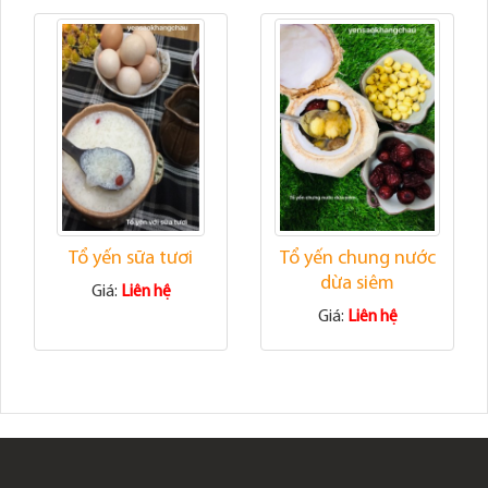
Tổ yến sữa tươi
Tổ yến chung nước
dừa siêm
Giá:
Liên hệ
Giá:
Liên hệ