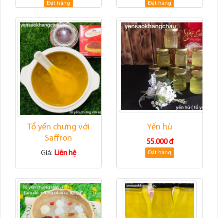
Đặt hàng
Đặt hàng
Tổ yến chưng với
Yến hủ
Saffron
55.000 đ
Giá:
Liên hệ
Đặt hàng