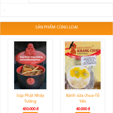
.
SẢN PHẨM CÙNG LOẠI
Súp Phật Nhảy
Bánh sữa chua-Tổ
Tường
Yến
450.000 đ
40.000 đ