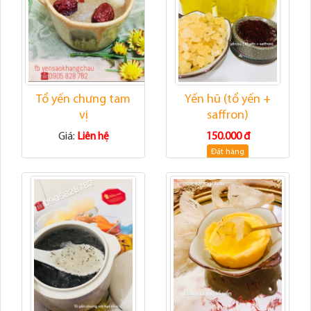
Tổ yến chưng tam
Yến hũ (tổ yến +
vị
saffron)
Giá:
Liên hệ
150.000 đ
Đặt hàng