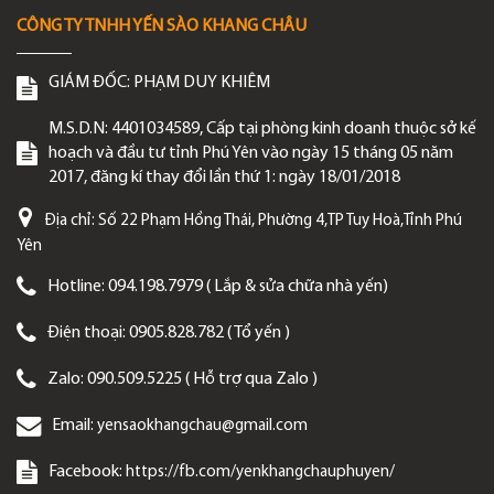
CÔNG TY TNHH YẾN SÀO KHANG CHÂU
GIÁM ĐỐC:
PHẠM DUY KHIÊM
M.S.D.N: 4401034589, Cấp tại phòng kinh doanh thuộc sở kế
hoạch và đầu tư tỉnh Phú Yên vào ngày 15 tháng 05 năm
2017, đăng kí thay đổi lần thứ 1: ngày 18/01/2018
Địa chỉ:
Số 22 Phạm Hồng Thái, Phường 4,TP Tuy Hoà,Tỉnh Phú
Yên
Hotline:
094.198.7979 ( Lắp & sửa chữa nhà yến)
Điện thoại:
0905.828.782 ( Tổ yến )
Zalo:
090.509.5225 ( Hỗ trợ qua Zalo )
Email:
yensaokhangchau@gmail.com
Facebook:
https://fb.com/yenkhangchauphuyen/