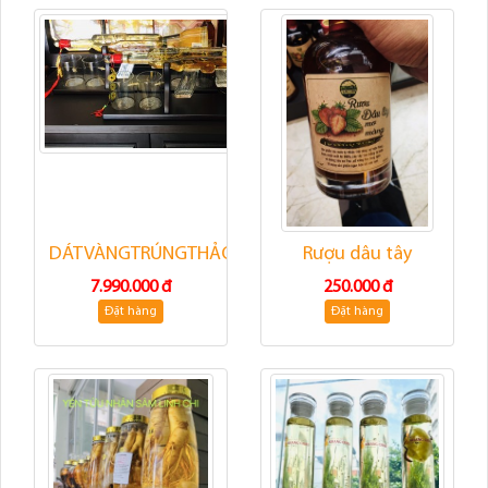
DÁTVÀNGTRÚNGTHẢOTỬUAKA
Rượu dâu tây
7.990.000 đ
250.000 đ
Đặt hàng
Đặt hàng