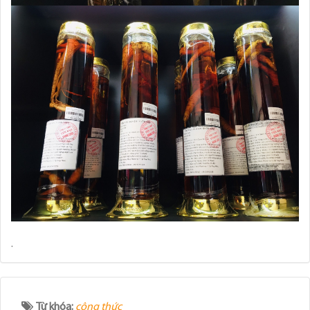
.
Từ khóa:
công thức