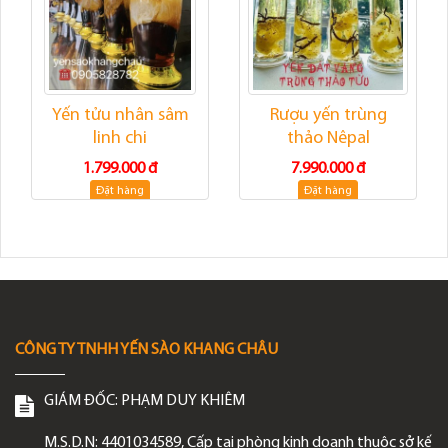
Yến tửu nhân sâm
Rượu yến trùng
linh chi
thảo Nêpal
1.799.000 đ
7.990.000 đ
Đặt hàng
Đặt hàng
CÔNG TY TNHH YẾN SÀO KHANG CHÂU
GIÁM ĐỐC:
PHẠM DUY KHIÊM
M.S.D.N: 4401034589, Cấp tại phòng kinh doanh thuộc sở kế