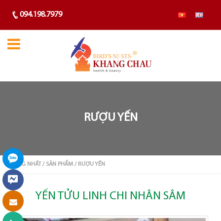
094.198.7979
RƯỢU YẾN
TRANG NHẤT
/ SẢN PHẨM
/ RƯỢU YẾN
YẾN TỬU LINH CHI NHÂN SÂM