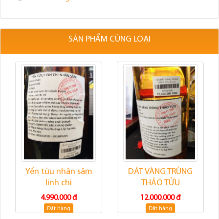
SẢN PHẨM CÙNG LOẠI
Yến tửu nhân sâm
DÁT VÀNG TRÙNG
linh chi
THẢO TỬU
4.990.000 đ
12.000.000 đ
Đặt hàng
Đặt hàng