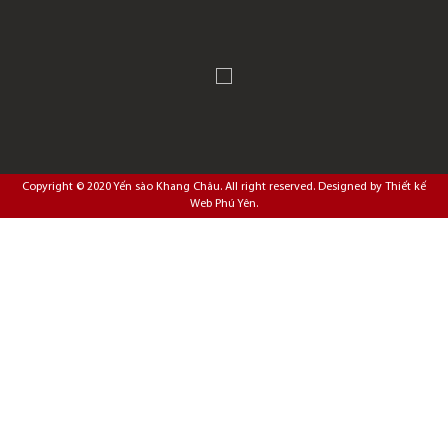
Copyright © 2020
Yến sào Khang Châu
. All right reserved. Designed by
Thiết kế
Web Phú Yên
.