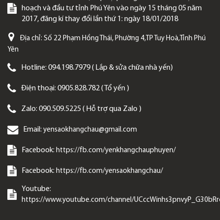
hoạch và đầu tư tỉnh Phú Yên vào ngày 15 tháng 05 năm
2017, đăng kí thay đổi lần thứ 1: ngày 18/01/2018
Địa chỉ:
Số 22 Phạm Hồng Thái, Phường 4,TP Tuy Hoà,Tỉnh Phú
Yên
Hotline:
094.198.7979 ( Lắp & sửa chữa nhà yến)
Điện thoại:
0905.828.782 ( Tổ yến )
Zalo:
090.509.5225 ( Hỗ trợ qua Zalo )
Email:
yensaokhangchau@gmail.com
Facebook:
https://fb.com/yenkhangchauphuyen/
Facebook:
https://fb.com/yensaokhangchau/
Youtube:
https://www.youtube.com/channel/UCccWinhs3pnvyP_G30bR