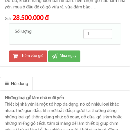
Do đó, khách hàng luôn băn khoăn: nên chọn gỗ nào làm nhà
yến, mua ở đâu để có gỗ vừa rẻ, vừa đảm bảo….
28.500.000 đ
Giá:
Số lượng
Thêm vào giỏ
Mua ngay
Nội dung
Những loại gỗ làm nhà nuôi yến
Thiết bị nhà yến là một tổ hợp đa dạng, nó có nhiều loại khác
nhau. Thời gian đầu, khi mới bắt đầu, người ta thường dùng
những loại gỗ thông dụng như: gỗ xoan, gỗ dừa, gỗ tràm hoặc
những miếng gỗ tếch, tấm xi măng để làm thiết bị giúp chim
yến cư trú và làm tổ. Tuy nhiên, sau một thời gian hoạt động