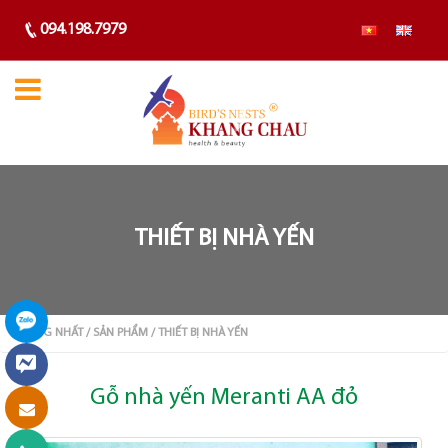
094.198.7979
THIẾT BỊ NHÀ YẾN
TRANG NHẤT
/ SẢN PHẨM
/ THIẾT BỊ NHÀ YẾN
Gỗ nhà yến Meranti AA đỏ