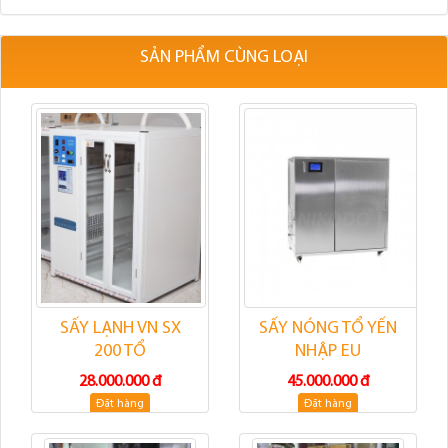
SẢN PHẨM CÙNG LOẠI
SẤY LẠNH VN SX
SẤY NÓNG TỔ YẾN
200 TỔ
NHẬP EU
28.000.000 đ
45.000.000 đ
Đặt hàng
Đặt hàng