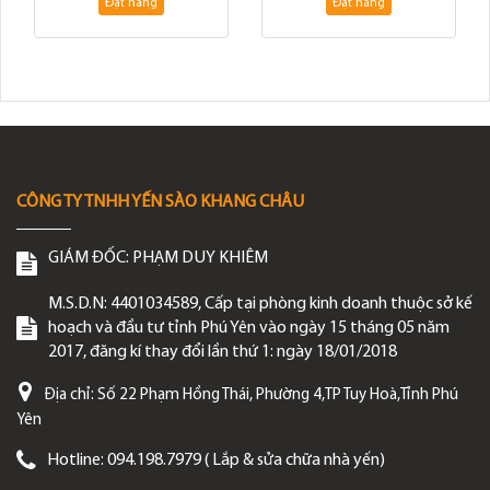
Đặt hàng
Đặt hàng
CÔNG TY TNHH YẾN SÀO KHANG CHÂU
GIÁM ĐỐC:
PHẠM DUY KHIÊM
M.S.D.N: 4401034589, Cấp tại phòng kinh doanh thuộc sở kế
hoạch và đầu tư tỉnh Phú Yên vào ngày 15 tháng 05 năm
2017, đăng kí thay đổi lần thứ 1: ngày 18/01/2018
Địa chỉ:
Số 22 Phạm Hồng Thái, Phường 4,TP Tuy Hoà,Tỉnh Phú
Yên
Hotline:
094.198.7979 ( Lắp & sửa chữa nhà yến)