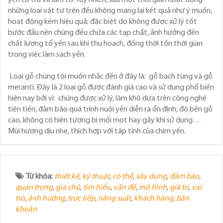
những loại vật tư trên đều không mang lại kết quả như ý muốn,
hoạt động kém hiệu quả; đặc biệt do không được xử lý tốt
bước đầu nên chúng đều chứa các tạp chất, ảnh hưởng đến
chất lượng tổ yến sau khi thu hoạch, đồng thời tốn thời gian
trong việc làm sạch yến.
Loại gỗ chúng tôi muốn nhắc đến ở đây là: gỗ bạch tùng và gỗ
meranti. Đây là 2 loại gỗ được đánh giá cao và sử dụng phổ biến
hiện nay bởi vì: chúng được xử lý, làm khô dựa trên công nghệ
tiên tiến, đảm bảo quá trình nuôi yến diễn ra ổn định, độ bền gỗ
cao, không có hiện tượng bị mối mọt hay gãy khi sử dụng…
Mùi hương dịu nhẹ, thích hợp với tập tính của chim yến.
Từ khóa:
thiết kế
,
kỹ thuật
,
có thể
,
xây dựng
,
đảm bảo
,
quan trọng
,
gia chủ
,
tìm hiểu
,
vấn đề
,
mô hình
,
giá trị
,
vai
trò
,
ảnh hưởng
,
trực tiếp
,
năng suất
,
khách hàng
,
băn
khoăn