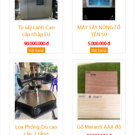
Tủ sấý Lạnh Cao
MÁY SẤY NÓNG TỔ
cấp nhập EU
YẾN 50
90.000.000 đ
5.000.000 đ
Đặt hàng
Đặt hàng
Loa Phóng-Dù cao
Gỗ Meranti AAA đỏ
cấp-2 tầng