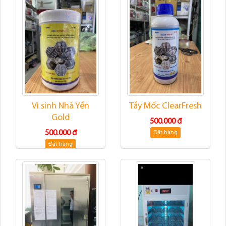
Vi sinh Nhà Yến
Tẩy Mốc ClearFresh
Gold
500.000 đ
500.000 đ
Đặt hàng
Đặt hàng