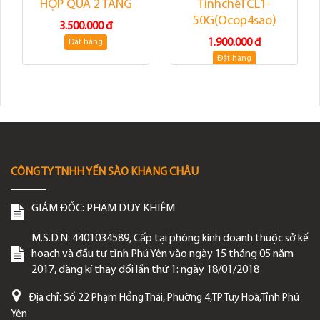
HỘP QUÀ 2 TẦNG
TinhchếTCL1-
50G(Ocop4sao)
3.500.000 đ
1.900.000 đ
Đặt hàng
Đặt hàng
CÔNG TY TNHH YẾN SÀO KHANG CHÂU
GIÁM ĐỐC:
PHẠM DUY KHIÊM
M.S.D.N: 4401034589, Cấp tại phòng kinh doanh thuộc sở kế
hoạch và đầu tư tỉnh Phú Yên vào ngày 15 tháng 05 năm
2017, đăng kí thay đổi lần thứ 1: ngày 18/01/2018
Địa chỉ:
Số 22 Phạm Hồng Thái, Phường 4,TP Tuy Hoà,Tỉnh Phú
Yên