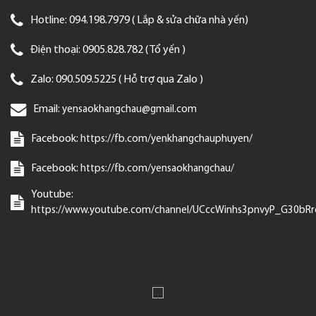
Hotline:
094.198.7979 ( Lắp & sửa chữa nhà yến)
Điện thoại:
0905.828.782 ( Tổ yến )
Zalo:
090.509.5225 ( Hỗ trợ qua Zalo )
Email:
yensaokhangchau@gmail.com
Facebook:
https://fb.com/yenkhangchauphuyen/
Facebook:
https://fb.com/yensaokhangchau/
Youtube:
https://www.youtube.com/channel/UCccWinhs3pnvyP_G30bR