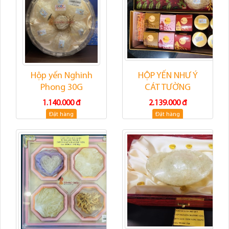
Hộp yến Nghinh
HỘP YẾN NHƯ Ý
Phong 30G
CÁT TƯỜNG
1.140.000 đ
2.139.000 đ
Đặt hàng
Đặt hàng