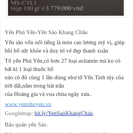
.
Yến Phú Yên-Yến Sào Khang Châu
Yến sào vốn nổi tiếng là món cao lương mỹ vị, giúp
bồi bổ sức khỏe và duy trì vẻ đẹp thanh xuân
Tổ yến Phú Yên,có hơn 27 loại axitamin mà ko có
bất kì 1 loại thuốc bổ
nào có đủ cùng 1 lần dùng như tổ Yến.Tinh túy của
trời đất,nằm trong bát trân
của Hoàng gia và vua chúa ngày xưa..
www.yenphuyen.vn
Googlemap:
bit.ly/YenSaoKhangChau
Bảo quản yến Sào.