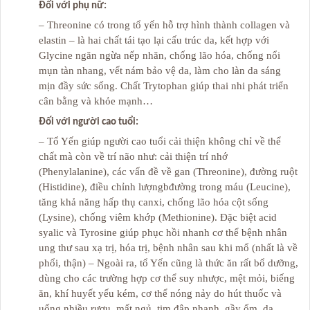
Đối với phụ nữ:
– Threonine có trong tổ yến hỗ trợ hình thành collagen và
elastin – là hai chất tái tạo lại cấu trúc da, kết hợp với
Glycine ngăn ngừa nếp nhăn, chống lão hóa, chống nổi
mụn tàn nhang, vết nám bảo vệ da, làm cho làn da sáng
mịn đầy sức sống. Chất Trytophan giúp thai nhi phát triển
cân bằng và khỏe mạnh…
Đối với người cao tuổi:
– Tổ Yến giúp người cao tuổi cải thiện không chỉ về thể
chất mà còn về trí não như: cải thiện trí nhớ
(Phenylalanine), các vấn đề về gan (Threonine), đường ruột
(Histidine), điều chỉnh lượngbđường trong máu (Leucine),
tăng khả năng hấp thụ canxi, chống lão hóa cột sống
(Lysine), chống viêm khớp (Methionine). Đặc biệt acid
syalic và Tyrosine giúp phục hồi nhanh cơ thể bệnh nhân
ung thư sau xạ trị, hóa trị, bệnh nhân sau khi mổ (nhất là về
phổi, thận) – Ngoài ra, tổ Yến cũng là thức ăn rất bổ dưỡng,
dùng cho các trường hợp cơ thể suy nhược, mệt mỏi, biếng
ăn, khí huyết yếu kém, cơ thể nóng nảy do hút thuốc và
uống nhiều rượu, mất ngủ, tim đập nhanh, gầy ốm, da