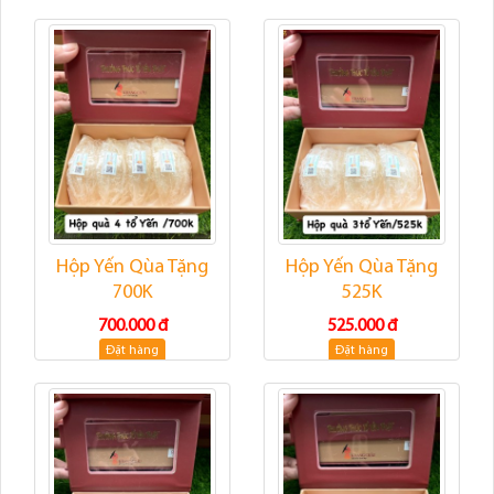
Hộp Yến Qùa Tặng
Hộp Yến Qùa Tặng
700K
525K
700.000 đ
525.000 đ
Đặt hàng
Đặt hàng