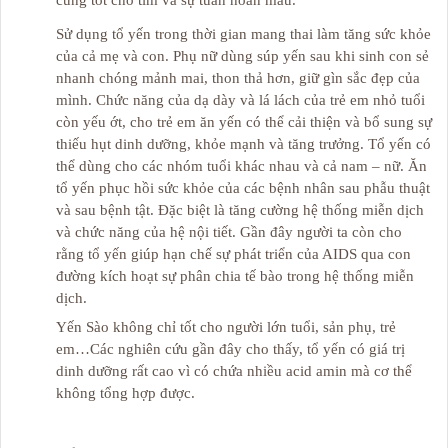
cũng tốt cho tim và sự tuần hoàn máu.
Sử dụng tổ yến trong thời gian mang thai làm tăng sức khỏe
của cả mẹ và con. Phụ nữ dùng súp yến sau khi sinh con sẻ
nhanh chóng mảnh mai, thon thả hơn, giữ gìn sắc đẹp của
mình. Chức năng của dạ dày và lá lách của trẻ em nhỏ tuổi
còn yếu ớt, cho trẻ em ăn yến có thể cải thiện và bổ sung sự
thiếu hụt dinh dưỡng, khỏe mạnh và tăng trưởng. Tổ yến có
thể dùng cho các nhóm tuổi khác nhau và cả nam – nữ. Ăn
tổ yến phục hồi sức khỏe của các bệnh nhân sau phẫu thuật
và sau bệnh tật. Đặc biệt là tăng cường hệ thống miễn dịch
và chức năng của hệ nội tiết. Gần đây người ta còn cho
rằng tổ yến giúp hạn chế sự phát triển của AIDS qua con
đường kích hoạt sự phân chia tế bào trong hệ thống miễn
dịch.
Yến Sào không chỉ tốt cho người lớn tuổi, sản phụ, trẻ
em…Các nghiên cứu gần đây cho thấy, tổ yến có giá trị
dinh dưỡng rất cao vì có chứa nhiều acid amin mà cơ thể
không tổng hợp được.