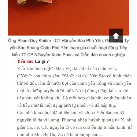
Yến Sào
Là gì ?
Yến Sào theo nghĩa Hán Việt là cái tổ của chim yến.
(“Yến”: con chim yến; “Sào”: cái tổ). Yến Sào có hình chén
trừ bổ đôi, làm từ nước bọt của chim yến trống và chim yến
mái từ những tuyến dưới lưỡi. Nó bị đông cứng lại sau khi
tiếp xúc với không khí. Là một hợp chất hữu cơ thiên nhiên
và hầu như là một dạng tươi tự nhiên và dễ hấp thụ.
Các nhà khoa học đã nhiên cứu và chỉ ra Yến Sào có 31
nguyên tố đa vi lượng. Phương pháp huỳnh quang tia X, rất
giàu Ca, Fe. Các nguyên tố có ích cho ổn định thần kinh, trí
nhớ như Mn, Br, Cu, Zn có hàm lượng cao…