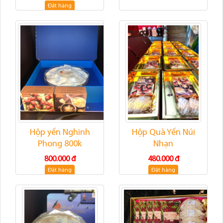
Đặt hàng
Hộp yến Nghinh
Hộp Quà Yến Núi
Phong 800k
Nhạn
800.000 đ
480.000 đ
Đặt hàng
Đặt hàng