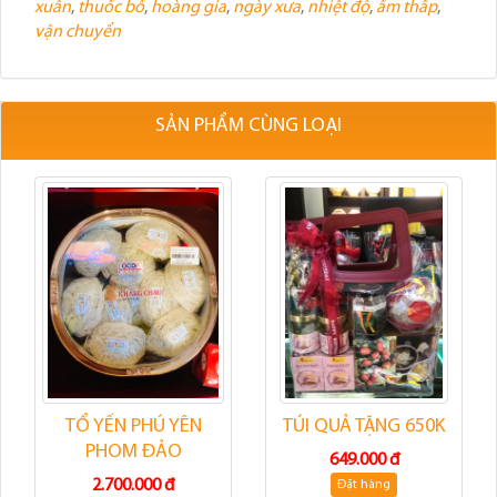
xuân
,
thuốc bổ
,
hoàng gia
,
ngày xưa
,
nhiệt độ
,
ẩm thấp
,
vận chuyển
SẢN PHẨM CÙNG LOẠI
TỔ YẾN PHÚ YÊN
TÚI QUẢ TẶNG 650K
PHOM ĐẢO
649.000 đ
2.700.000 đ
Đặt hàng