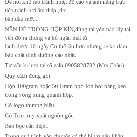
Để nơi khô ráo,tránh nhiệt độ cao và ánh nắng trực
tiếp,tránh nơi ẩm thấp ,dơ
bẩn,dầu mỡ...
NÊN ĐỂ TRONG HỘP KÍN,dùng tai yến nào lấy tai
yến đó ra chưng và bỏ ngăn mát tủ
lạnh được 10 ngày.Có thể lâu hơn nhưng sẽ ko đám
bảo chất dinh dưỡng cao nhất.
Tư vấn kĩ hơn tại số zalo 0905828782 (Mrs Châu)
Quy cách đóng gói
Hộp 100gram hoặc 50 Gram bọc kín bởi băng keo
trong vòng xung quanh hộp.
Có logo thương hiệu
Có Tem truy xuất nguồn gốc
Bao bọc cẩn thận..
Trong quá trình vận chuyển có thể bị vỡ nếu khâu