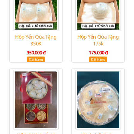
Hộp Yến Qùa Tặng
Hộp Yến Qùa Tặng
350K
175k
350.000 đ
175.000 đ
Đặt hàng
Đặt hàng