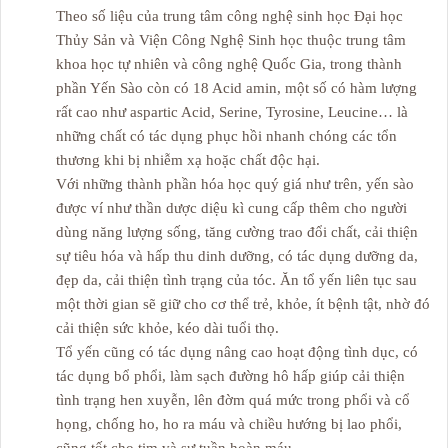
Theo số liệu của trung tâm công nghệ sinh học Đại học
Thủy Sản và Viện Công Nghệ Sinh học thuộc trung tâm
khoa học tự nhiên và công nghệ Quốc Gia, trong thành
phần Yến Sào còn có 18 Acid amin, một số có hàm lượng
rất cao như aspartic Acid, Serine, Tyrosine, Leucine… là
những chất có tác dụng phục hồi nhanh chóng các tổn
thương khi bị nhiễm xạ hoặc chất độc hại.
Với những thành phần hóa học quý giá như trên, yến sào
được ví như thần dược diệu kì cung cấp thêm cho người
dùng năng lượng sống, tăng cường trao đổi chất, cải thiện
sự tiêu hóa và hấp thu dinh dưỡng, có tác dụng dưỡng da,
đẹp da, cải thiện tình trạng của tóc. Ăn tổ yến liên tục sau
một thời gian sẽ giữ cho cơ thể trẻ, khỏe, ít bệnh tật, nhờ đó
cải thiện sức khỏe, kéo dài tuổi thọ.
Tổ yến cũng có tác dụng nâng cao hoạt động tình dục, có
tác dụng bổ phổi, làm sạch đường hô hấp giúp cải thiện
tình trạng hen xuyễn, lên đờm quá mức trong phổi và cổ
họng, chống ho, ho ra máu và chiều hướng bị lao phổi,