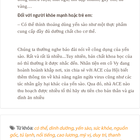
vàng…
Đối với người khỏe mạnh hoặc trẻ em:
– Có thể thỉnh thoảng dùng yến sào như một thực phẩm
cung cấp đầy đủ dưỡng chất cho cơ thể.
Chúng ta thường nghe báo đài nói về công dụng của yến
sào. Rất và rất là nhiều...Tuy nhiên, bản chất khoa học của
nó thì thường ít được nhắc đến. Nhân tiện em cô Vy đang
hoành hoành khắp nơi, xin chia sẻ với ACE của Hội biết
thêm thông tin về khả năng ngăn ngừa virus cũng như các
tác nhân gây hại khác của yến sào. Qua đó, nhà ACE nào
thu hoạch được nhiều tổ thì hãy ưu tiên cho bản thân và gia
đình ăn nhiều
Từ khóa:
có thể
,
dinh dưỡng
,
yến sào
,
sức khỏe
,
nguồn
gốc
,
tủ lạnh
,
nổi tiếng
,
cao lương
,
mỹ vị
,
duy trì
,
thanh