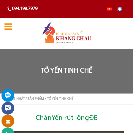
094.198.7979
TỔ YẾN TINH CHẾ
TRANG NHẤT
/ SẢN PHẨM
/ TỔ YẾN TINH CHẾ
ChânYến rút lôngĐB