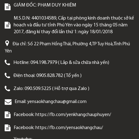
GIÁM ĐỐC:
PHẠM DUY KHIÊM
M.S.D.N: 4401034589, Cấp tại phòng kinh doanh thuộc sở kế
hoạch và đầu tư tỉnh Phú Yên vào ngày 15 tháng 05 năm
2017, đăng kí thay đổi lần thứ 1: ngày 18/01/2018
Địa chỉ:
Số 22 Phạm Hồng Thái, Phường 4,TP Tuy Hoà,Tỉnh Phú
Yên
Hotline:
094.198.7979 ( Lắp & sửa chữa nhà yến)
Điện thoại:
0905.828.782 ( Tổ yến )
Zalo:
090.509.5225 ( Hỗ trợ qua Zalo )
Email:
yensaokhangchau@gmail.com
Facebook:
https://fb.com/yenkhangchauphuyen/
Facebook:
https://fb.com/yensaokhangchau/