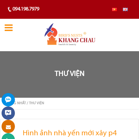
094.198.7979
THƯ VIỆN
TRANG NHẤT
/ THƯ VIỆN
Hình ảnh nhà yến mới xây p4