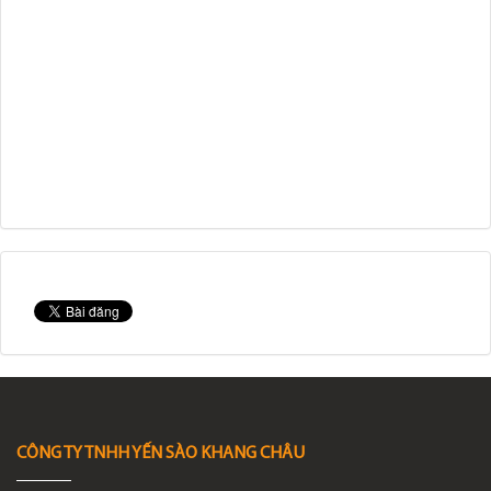
CÔNG TY TNHH YẾN SÀO KHANG CHÂU