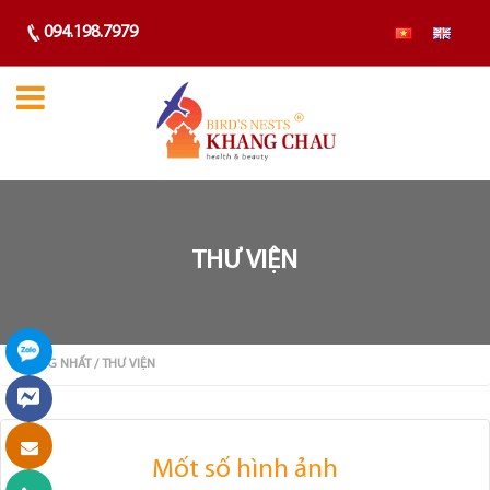
094.198.7979
THƯ VIỆN
TRANG NHẤT
/ THƯ VIỆN
Mốt số hình ảnh