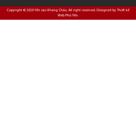
Copyright © 2020
Yến sào Khang Châu
. All right reserved. Designed by
Thiết kế
Web Phú Yên
.