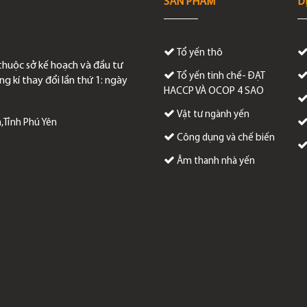
SẢN PHẨM
D
Tổ yến thô
thuộc sở kế hoạch và đầu tư
Tổ yến tinh chế- ĐẠT
g kí thay đổi lần thứ 1: ngày
HACCP VÀ OCOP 4 SAO
Vật tư ngành yến
,Tỉnh Phú Yên
Công dụng và chế biến
Âm thanh nhà yến