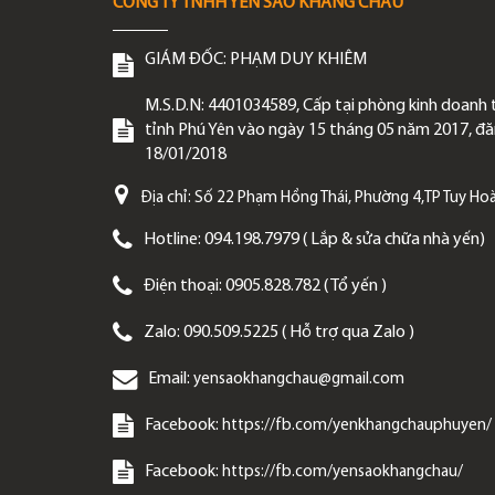
CÔNG TY TNHH YẾN SÀO KHANG CHÂU
GIÁM ĐỐC:
PHẠM DUY KHIÊM
M.S.D.N: 4401034589, Cấp tại phòng kinh doanh 
tỉnh Phú Yên vào ngày 15 tháng 05 năm 2017, đăn
18/01/2018
Địa chỉ:
Số 22 Phạm Hồng Thái, Phường 4,TP Tuy Hoà
Hotline:
094.198.7979 ( Lắp & sửa chữa nhà yến)
Điện thoại:
0905.828.782 ( Tổ yến )
Zalo:
090.509.5225 ( Hỗ trợ qua Zalo )
Email:
yensaokhangchau@gmail.com
Facebook:
https://fb.com/yenkhangchauphuyen/
Facebook:
https://fb.com/yensaokhangchau/