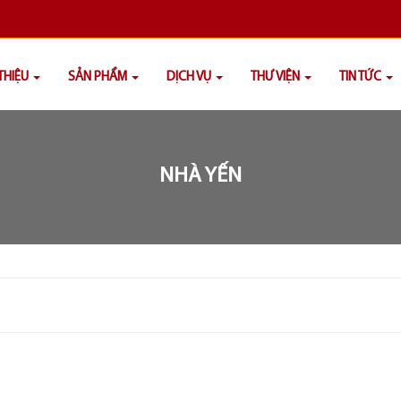
 THIỆU
SẢN PHẨM
DỊCH VỤ
THƯ VIỆN
TIN TỨC
NHÀ YẾN