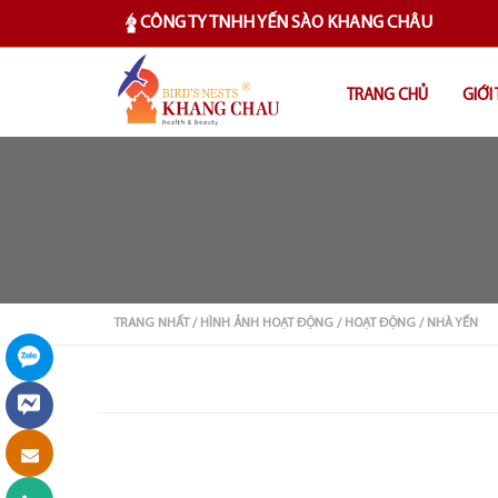
CÔNG TY TNHH YẾN SÀO KHANG CHÂU
TRANG CHỦ
GIỚI
TRANG NHẤT
/ HÌNH ẢNH HOẠT ĐỘNG
/ HOẠT ĐỘNG
/ NHÀ YẾN