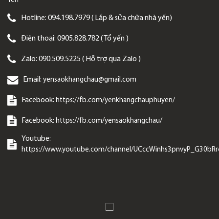
Yên
Hotline:
094.198.7979 ( Lắp & sửa chữa nhà yến)
Điện thoại:
0905.828.782 ( Tổ yến )
Zalo:
090.509.5225 ( Hỗ trợ qua Zalo )
Email:
yensaokhangchau@gmail.com
Facebook:
https://fb.com/yenkhangchauphuyen/
Facebook:
https://fb.com/yensaokhangchau/
Youtube:
https://www.youtube.com/channel/UCccWinhs3pnvyP_G30bR