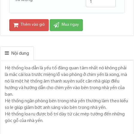
Thêm vào giỏ
Mua ngay
Nội dung
Hệ thống loa dẫn là yếu tố đáng quan tâm nhất nó không phải
là mắc cái loa trước miệng lỗ vào phòng ở chim yến là xong, mà
nó là một hệ thống âm thanh xuyên suốt căn nhà giúp điều
hướng và hướng dẫn cho chim yến vào bên trong nhà yến của
bạn.
Hệ thống ngăn phòng bên trong nhà yến thường làm theo kiểu
so le giúp giảm bớt anh sáng vào bên trong nhà yến.
Hệ thống loa ru được bố trí dày từ các mép tường đến những
góc gỗ của nhà yến.