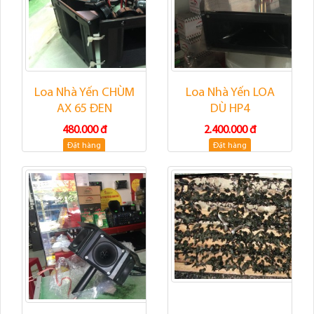
Loa Nhà Yến CHÙM
Loa Nhà Yến LOA
AX 65 ĐEN
DÙ HP4
480.000 đ
2.400.000 đ
Đặt hàng
Đặt hàng